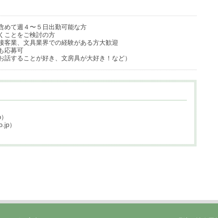
含めて週４〜５日出勤可能な方
くことをご検討の方
接客業、文具業界での経験がある方大歓迎
も応募可
お話することが好き、文房具が大好き！など）
p）
.jp）