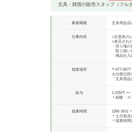
文具・雑貨の販売スタッフ（フル
募集職種
文具用品店
仕事内容
○文房具の
○来店され
・売り場の
取り扱い商
・商品仕入
就業場所
〒877-0077
大分県日田
「文具用品
給与
1,035円 〜 
＊経験・ス
就業時間
10時 00分 
＊土日祝含
＊就業時間