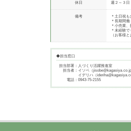
休日
週２～３日
備考
＊土日祝も
＊長期間働
＊小売業、
＊未経験で
（お客様と
◆担当窓口
担当部署：人づくり活躍推進室
担当者：イソベ（jisobe@kagasiya.co.j
イデリハ（ideriha@kagasiya.co
電話：0943-75-2155