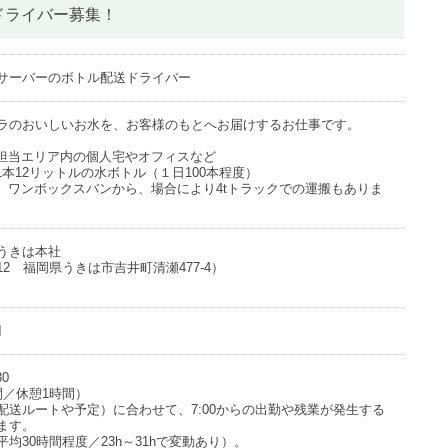
ドライバー募集！
サーバーのボトル配送ドライバー
ラのおいしいお水を、お客様のもとへお届けするお仕事です。
 担当エリア内の個人宅やオフィスなど
1本12リットルの水ボトル（１日100本程度）
： ワンボックスバンから、場合により4tトラックでの運搬もありま
うきは本社
1312 福岡県うきは市吉井町清瀬477-4）
円
30
間／休憩1時間）
配送ルートや予定）に合わせて、7:00からの出勤や残業が発生する
ます。
均30時間程度／23h～31hで変動あり）。