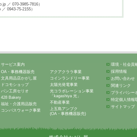
p ／ 070-3985-7816）
 0943-75-2155）
サービス案内
環境・社会貢
採用情報
OA・事務機器販売
アクアクララ事業
文具用品店かがし屋
コインランドリー事業
お問い合わせ
ドコモショップ
太陽光発電事業
関連リンク
パン工房セリオ
光コラボレーション事業
プライバシー
「kagashiya 光」
428 Bakery
特定個人情報
不動産事業
福祉・介護用品販売
サイトマップ
上五島アンプク
コンパスウォーク事業
(OA・事務機器販売)