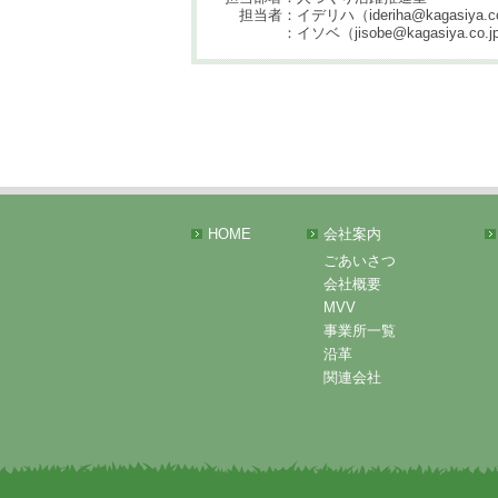
担当者：イデリハ（ideriha@kagasiya.co.j
：イソベ（jisobe@kagasiya.co.jp ／
HOME
会社案内
ごあいさつ
会社概要
MVV
事業所一覧
沿革
関連会社