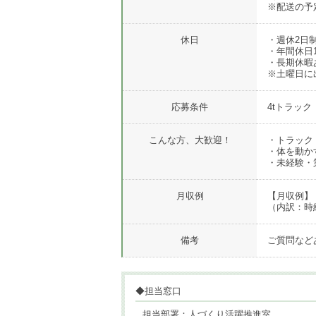
※配送の予
休日
・週休2日
・年間休日1
・長期休暇
※土曜日に
応募条件
4tトラッ
こんな方、大歓迎！
・トラック
・体を動か
・未経験・
月収例
【月収例】・
（内訳：時給
備考
ご質問など
◆担当窓口
担当部署：人づくり活躍推進室